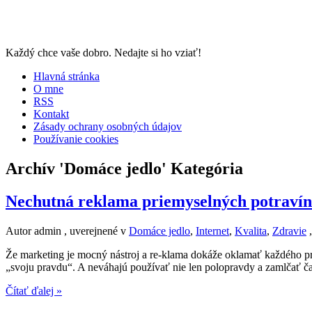
Každý chce vaše dobro. Nedajte si ho vziať!
Hlavná stránka
O mne
RSS
Kontakt
Zásady ochrany osobných údajov
Používanie cookies
Archív 'Domáce jedlo' Kategória
Nechutná reklama priemyselných potravín
Autor admin , uverejnené v
Domáce jedlo
,
Internet
,
Kvalita
,
Zdravie
Že marketing je mocný nástroj a re-klama dokáže oklamať každého pri
„svoju pravdu“. A neváhajú používať nie len polopravdy a zamlčať čas
Čítať ďalej »