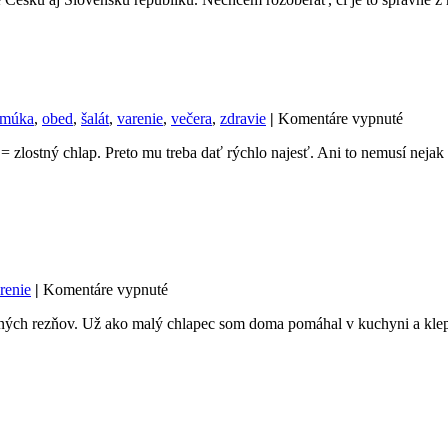
na
múka
,
obed
,
šalát
,
varenie
,
večera
,
zdravie
|
Komentáre vypnuté
Prečo
zlostný chlap. Preto mu treba dať rýchlo najesť. Ani to nemusí nejak ex
varenie
(u
nás)
tak
dlho
trvá?
na
renie
|
Komentáre vypnuté
Ako
vaných rezňov. Už ako malý chlapec som doma pomáhal v kuchyni a kle
na
rezne