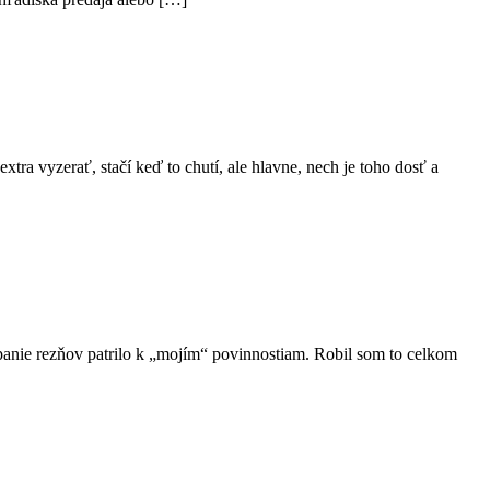
regionálna
potravina?
tra vyzerať, stačí keď to chutí, ale hlavne, nech je toho dosť a
panie rezňov patrilo k „mojím“ povinnostiam. Robil som to celkom