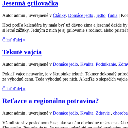
Jesenná grilovačka
Autor admin , uverejnené v
Články
,
Domáce jedlo
,
jedlo
,
ľudia
|
Kom
Hoci podľa kalendára by mala byť už dávno zima a jesenné dažde by n
si letné zážitky. Jedným z nich je aj grilovanie s rodinou alebo priateľ
Čítať ďalej »
Tekuté vajcia
Autor admin , uverejnené v
Domáce jedlo
,
Kvalita
,
Podnikanie
,
Zdra
Pokiaľ vajce neuvaríte, je v škrupinke tekuté. Takmer dokonalý príro
za výhodnú cenu. Teda výhodnú pre nich. A keďže o slepačích vajcia
Čítať ďalej »
Reťazce a regionálna potravina?
Autor admin , uverejnené v
Domáce jedlo
,
Kvalita
,
Zdravie
,
choroba
Všimli ste si v poslednom čase, ako sa nám obchodné reťazce snažia 
Slovensku. Potvrdzuje to, že reťazce uplatňujú rovnaký marketing pr