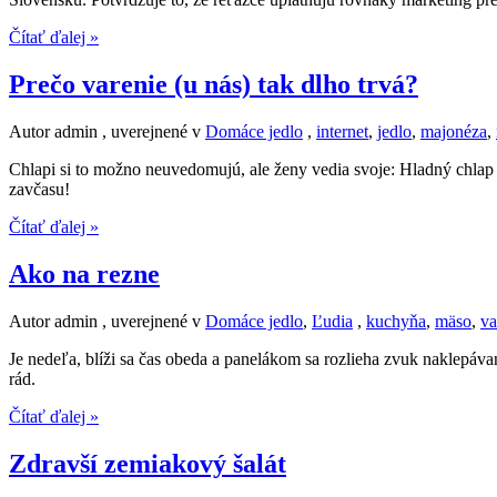
Čítať ďalej »
Prečo varenie (u nás) tak dlho trvá?
Autor admin , uverejnené v
Domáce jedlo
,
internet
,
jedlo
,
majonéza
,
Chlapi si to možno neuvedomujú, ale ženy vedia svoje: Hladný chlap = 
zavčasu!
Čítať ďalej »
Ako na rezne
Autor admin , uverejnené v
Domáce jedlo
,
Ľudia
,
kuchyňa
,
mäso
,
va
Je nedeľa, blíži sa čas obeda a panelákom sa rozlieha zvuk naklepá
rád.
Čítať ďalej »
Zdravší zemiakový šalát