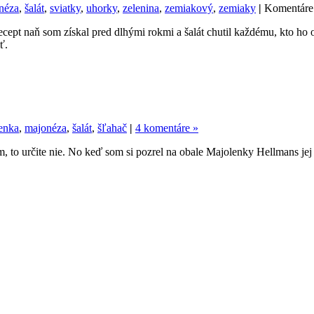
néza
,
šalát
,
sviatky
,
uhorky
,
zelenina
,
zemiakový
,
zemiaky
|
Komentáre
t naň som získal pred dlhými rokmi a šalát chutil každému, kto ho oc
ť.
enka
,
majonéza
,
šalát
,
šľahač
|
4 komentáre »
 to určite nie. No keď som si pozrel na obale Majolenky Hellmans jej