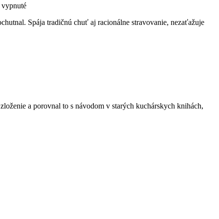
na
 vypnuté
Zdravší
hutnal. Spája tradičnú chuť aj racionálne stravovanie, nezaťažuje
zemiakový
šalát
 zloženie a porovnal to s návodom v starých kuchárskych knihách,