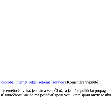
na
,
choroba
,
internet
,
lekár
,
šetrenie
,
zdravie
|
Komentáre vypnuté
Nechutn
emerného človeka, je známa vec. Či už sa jedná o politickú propagandu
reklama
ť skutočnosti, ale najmä pospájať spolu veci, ktoré spolu nikdy nesúv
priemys
potravín