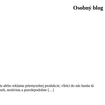
Osobný blog
á
 alebo reklamu priemyselnej produkcie, všetci do nás hustia tú
iseli, nesúvisia a pravdepodobne […]
elných