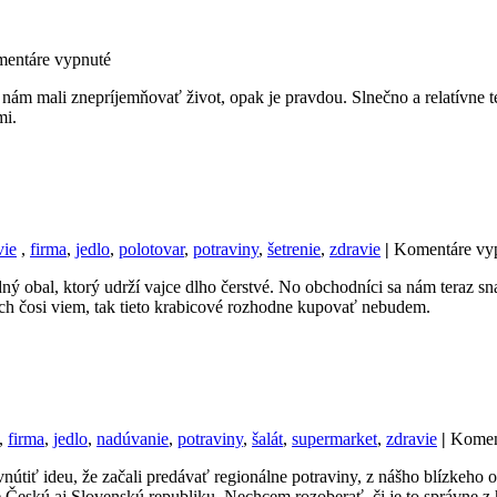
na
entáre vypnuté
Jesenná
ám mali znepríjemňovať život, opak je pravdou. Slnečno a relatívne t
grilovačka
mi.
vie
,
firma
,
jedlo
,
polotovar
,
potraviny
,
šetrenie
,
zdravie
|
Komentáre vy
dný obal, ktorý udrží vajce dlho čerstvé. No obchodníci sa nám teraz s
ch čosi viem, tak tieto krabicové rozhodne kupovať nebudem.
,
firma
,
jedlo
,
nadúvanie
,
potraviny
,
šalát
,
supermarket
,
zdravie
|
Komen
vnútiť ideu, že začali predávať regionálne potraviny, z nášho blízkeh
e Českú aj Slovenskú republiku. Nechcem rozoberať, či je to správne z