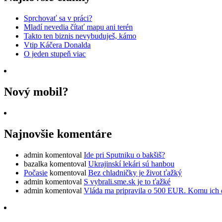
Sprchovať sa v práci?
Mladí nevedia čítať mapu ani terén
Takto ten biznis nevybuduješ, kámo
Vtip Káčera Donalda
O jeden stupeň viac
Nový mobil?
Najnovšie komentáre
admin
komentoval
Ide pri Sputniku o bakšiš?
bazalka
komentoval
Ukrajinskí lekári sú hanbou
Počasie
komentoval
Bez chladničky je život ťažký
admin
komentoval
S vybrali.sme.sk je to ťažké
admin
komentoval
Vláda ma pripravila o 500 EUR. Komu ich 