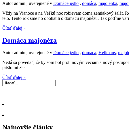
Autor admin , uverejnené v
Domáce jedlo
,
domáca
,
majolenka
,
majo
Vždy na Vianoce a na Veľkú noc robievam doma zemiakový šalát. Recep
telo. Tento rok sme ho obohatili o domácu majonézu. Tak poďme vari
Čítať ďalej »
Domáca majonéza
Autor admin , uverejnené v
Domáce jedlo
,
domáca
,
Hellmans
,
majol
Nedá sa povedať, že by som bol proti novým veciam a nový postupom,
prišlo mi zle.
Čítať ďalej »
Najnovšie články