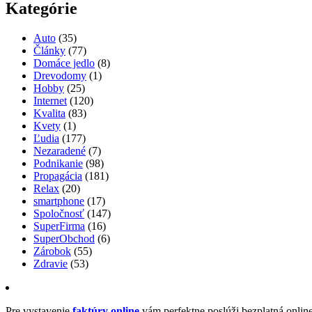
Kategórie
Auto
(35)
Články
(77)
Domáce jedlo
(8)
Drevodomy
(1)
Hobby
(25)
Internet
(120)
Kvalita
(83)
Kvety
(1)
Ľudia
(177)
Nezaradené
(7)
Podnikanie
(98)
Propagácia
(181)
Relax
(20)
smartphone
(17)
Spoločnosť
(147)
SuperFirma
(16)
SuperObchod
(6)
Zárobok
(55)
Zdravie
(53)
Pre vystavenie
faktúry online
vám perfektne poslúži bezplatná onlin