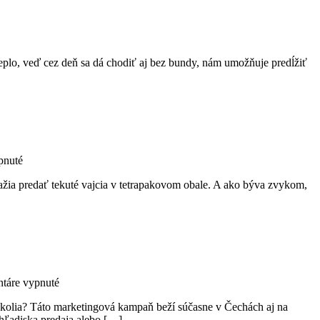
eplo, veď cez deň sa dá chodiť aj bez bundy, nám umožňuje predĺžiť
na
pnuté
Tekuté
nažia predať tekuté vajcia v tetrapakovom obale. A ako býva zvykom,
vajcia
na
táre vypnuté
Reťazce
o okolia? Táto marketingová kampaň beží súčasne v Čechách aj na
a
 hľadiska predaja alebo […]