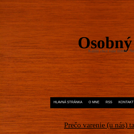
Osobný
Každý chce vaše dobro. Ned
HLAVNÁ STRÁNKA
O MNE
RSS
KONTAKT
Prečo varenie (u nás) t