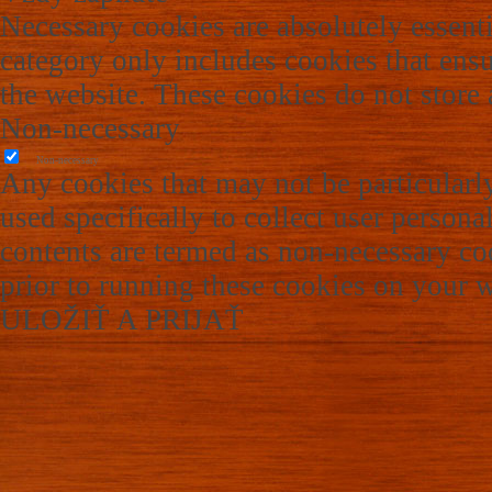
Necessary cookies are absolutely essenti
category only includes cookies that ensur
the website. These cookies do not store
Non-necessary
Non-necessary
Any cookies that may not be particularly
used specifically to collect user persona
contents are termed as non-necessary coo
prior to running these cookies on your w
ULOŽIŤ A PRIJAŤ