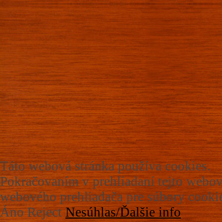
Táto webová stránka používa cookies.
Pokračovaním v prehliadaní tejto webov
webového prehliadača pre súbory cookie
Áno
Reject
Nesúhlas/Ďalšie info