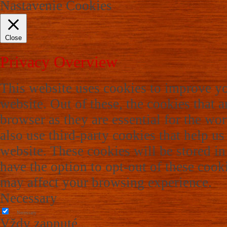
Nastavenie Cookies
Close
Privacy Overview
This website uses cookies to improve y
website. Out of these, the cookies that a
browser as they are essential for the wor
also use third-party cookies that help u
website. These cookies will be stored i
have the option to opt-out of these cook
may affect your browsing experience.
Necessary
Necessary
Vždy zapnuté