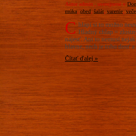
Autor admin , uverejnené v
Dom
múka
,
obed
,
šalát
,
varenie
,
veče
C
hlapi si to možno neu
Hladný chlap = zlostn
najesť. Ani to nemusí nejak 
hlavne, nech je toho dosť a
Čítať ďalej »