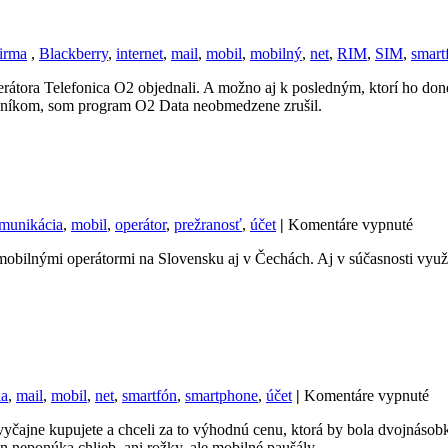
irma
,
Blackberry
,
internet
,
mail
,
mobil
,
mobilný
,
net
,
RIM
,
SIM
,
smart
perátora Telefonica O2 objednali. A možno aj k posledným, ktorí ho don
zníkom, som program O2 Data neobmedzene zrušil.
na
munikácia
,
mobil
,
operátor
,
prežranosť
,
účet
|
Komentáre vypnuté
Po
mobilnými operátormi na Slovensku aj v Čechách. Aj v súčasnosti využ
prvej
minút
zada
na
ia
,
mail
,
mobil
,
net
,
smartfón
,
smartphone
,
účet
|
Komentáre vypnuté
Po
ajne kupujete a chceli za to výhodnú cenu, ktorá by bola dvojnásobkom t
za
n neponúka chlieb, ani rožky, ale mobilné paušály.