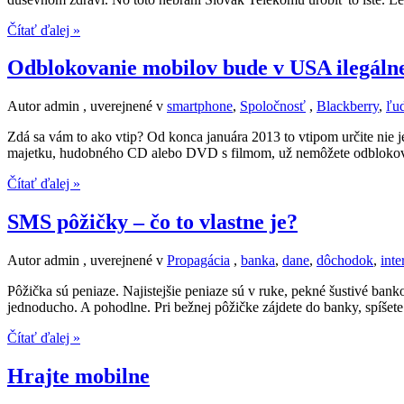
Čítať ďalej »
Odblokovanie mobilov bude v USA ilegáln
Autor admin , uverejnené v
smartphone
,
Spoločnosť
,
Blackberry
,
ľu
Zdá sa vám to ako vtip? Od konca januára 2013 to vtipom určite nie 
majetku, hudobného CD alebo DVD s filmom, už nemôžete odblokova
Čítať ďalej »
SMS pôžičky – čo to vlastne je?
Autor admin , uverejnené v
Propagácia
,
banka
,
dane
,
dôchodok
,
inte
Pôžička sú peniaze. Najistejšie peniaze sú v ruke, pekné šustivé ba
jednoducho. A pohodlne. Pri bežnej pôžičke zájdete do banky, spíšete
Čítať ďalej »
Hrajte mobilne