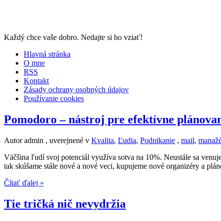
Každý chce vaše dobro. Nedajte si ho vziať!
Hlavná stránka
O mne
RSS
Kontakt
Zásady ochrany osobných údajov
Používanie cookies
Pomodoro – nástroj pre efektívne plánovan
Autor admin , uverejnené v
Kvalita
,
Ľudia
,
Podnikanie
,
mail
,
manažé
Väčšina ľudí svoj ​​potenciál využíva sotva na 10%. Neustále sa venuje
tak skúšame stále nové a nové veci, kupujeme nové organizéry a plán
Čítať ďalej »
Tie tričká nič nevydržia