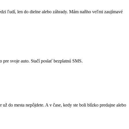
edzi ľudí, len do dielne alebo záhrady. Mám naňho veľmi zaujímavé
o pre svoje auto. Stačí poslať bezplatnú SMS.
er už do mesta nepôjdete. A v čase, kedy ste boli blízko predajne alebo