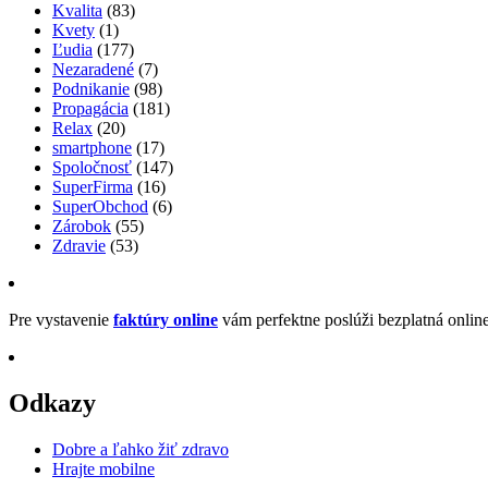
Kvalita
(83)
Kvety
(1)
Ľudia
(177)
Nezaradené
(7)
Podnikanie
(98)
Propagácia
(181)
Relax
(20)
smartphone
(17)
Spoločnosť
(147)
SuperFirma
(16)
SuperObchod
(6)
Zárobok
(55)
Zdravie
(53)
Pre vystavenie
faktúry online
vám perfektne poslúži bezplatná onlin
Odkazy
Dobre a ľahko žiť zdravo
Hrajte mobilne