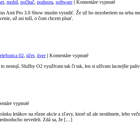
na
net
,
mobil
,
počítač
,
podpora
,
software
|
Komentáre vypnuté
Tie
Lotus Ami Pro 3.0 Show musím vyradiť. Že už ho nezoberiem na seba m
tričká
nie, už asi tuší, o čom chcem písať.
nič
nevydržia
na
elefonica 02
,
účet
,
úver
|
Komentáre vypnuté
Telefonica
o nestojí. Služby O2 využívam tak či tak, len si užívam lacnejšie paliv
platí
moje
tankovanie
na
ntáre vypnuté
Namiesto
hránku letákov na rôzne akcie a zľavy, ktoré už ale nestihnete, lebo več
letákov
j jednoducho nevedeli. Zdá sa, že […]