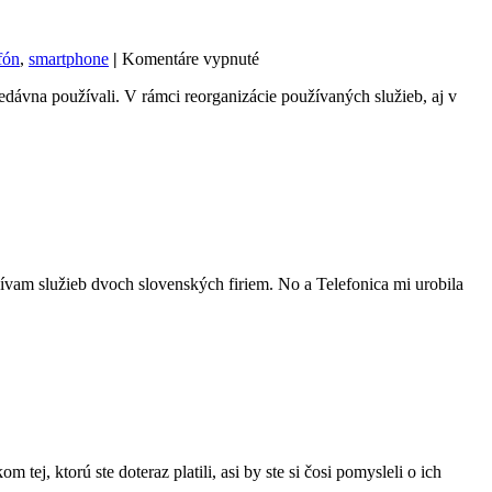
na
fón
,
smartphone
|
Komentáre vypnuté
O2
edávna používali. V rámci reorganizácie používaných služieb, aj v
Data
neobmedzene
skončili
ívam služieb dvoch slovenských firiem. No a Telefonica mi urobila
e
rmo
lovica
ej, ktorú ste doteraz platili, asi by ste si čosi pomysleli o ich