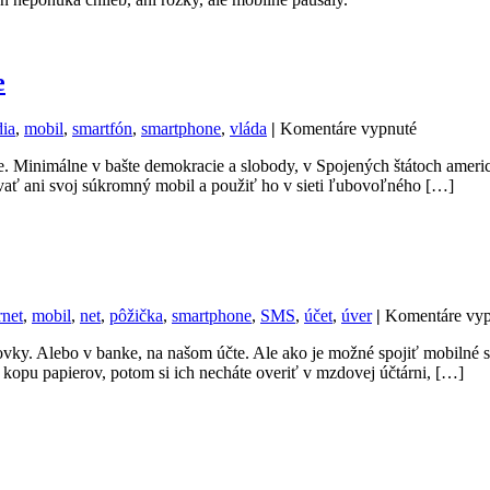
dv
ce
e
na
dia
,
mobil
,
smartfón
,
smartphone
,
vláda
|
Komentáre vypnuté
Odblokova
je. Minimálne v bašte demokracie a slobody, v Spojených štátoch ameri
mobilov
ť ani svoj súkromný mobil a použiť ho v sieti ľubovoľného […]
bude
v
USA
ilegálne
rnet
,
mobil
,
net
,
pôžička
,
smartphone
,
SMS
,
účet
,
úver
|
Komentáre vyp
nkovky. Alebo v banke, na našom účte. Ale ako je možné spojiť mobiln
 kopu papierov, potom si ich necháte overiť v mzdovej účtárni, […]