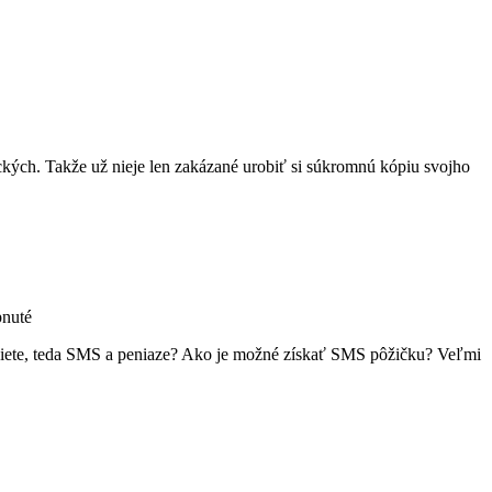
ojnásobnú
nu
nie
ckých. Takže už nieje len zakázané urobiť si súkromnú kópiu svojho
na
nuté
SMS
é siete, teda SMS a peniaze? Ako je možné získať SMS pôžičku? Veľmi
pôžičky
–
čo
to
vlastne
je?