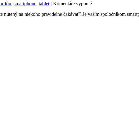
na
artfón
,
smartphone
,
tablet
|
Komentáre vypnuté
Hrajte
te nútený na niekoho pravidelne čakávať? Je vaším spoločníkom smartp
mobilne