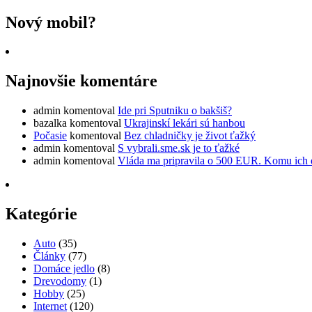
Nový mobil?
Najnovšie komentáre
admin
komentoval
Ide pri Sputniku o bakšiš?
bazalka
komentoval
Ukrajinskí lekári sú hanbou
Počasie
komentoval
Bez chladničky je život ťažký
admin
komentoval
S vybrali.sme.sk je to ťažké
admin
komentoval
Vláda ma pripravila o 500 EUR. Komu ich 
Kategórie
Auto
(35)
Články
(77)
Domáce jedlo
(8)
Drevodomy
(1)
Hobby
(25)
Internet
(120)