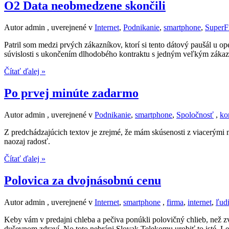
O2 Data neobmedzene skončili
Autor admin , uverejnené v
Internet
,
Podnikanie
,
smartphone
,
SuperF
Patril som medzi prvých zákazníkov, ktorí si tento dátový paušál u o
súvislosti s ukončením dlhodobého kontraktu s jedným veľkým záka
Čítať ďalej »
Po prvej minúte zadarmo
Autor admin , uverejnené v
Podnikanie
,
smartphone
,
Spoločnosť
,
ko
Z predchádzajúcich textov je zrejmé, že mám skúsenosti z viacerými 
naozaj radosť.
Čítať ďalej »
Polovica za dvojnásobnú cenu
Autor admin , uverejnené v
Internet
,
smartphone
,
firma
,
internet
,
ľud
Keby vám v predajni chleba a pečiva ponúkli polovičný chlieb, než zvyč
duševnom zdraví. No toto nebráni Slovak Telekomu urobiť to isté. Le