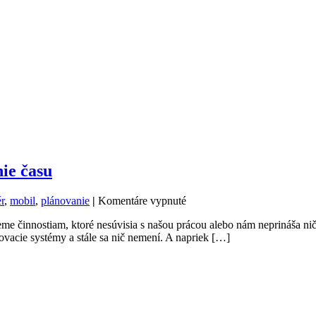
ie času
na
r
,
mobil
,
plánovanie
|
Komentáre vypnuté
Pomodoro
me činnostiam, ktoré nesúvisia s našou prácou alebo nám neprináša nič no
–
ovacie systémy a stále sa nič nemení. A napriek […]
nástroj
pre
efektívne
plánovanie
času