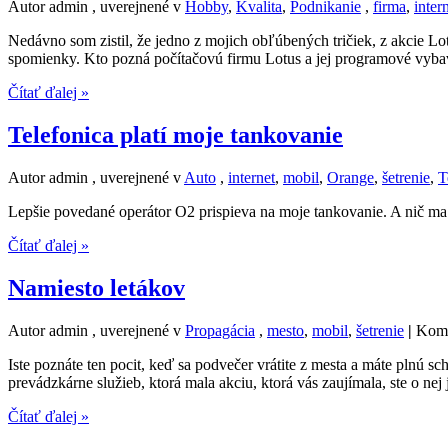
Autor admin , uverejnené v
Hobby
,
Kvalita
,
Podnikanie
,
firma
,
inter
Nedávno som zistil, že jedno z mojich obľúbených tričiek, z akcie 
spomienky. Kto pozná počítačovú firmu Lotus a jej programové vybave
Čítať ďalej »
Telefonica platí moje tankovanie
Autor admin , uverejnené v
Auto
,
internet
,
mobil
,
Orange
,
šetrenie
,
T
Lepšie povedané operátor O2 prispieva na moje tankovanie. A nič ma t
Čítať ďalej »
Namiesto letákov
Autor admin , uverejnené v
Propagácia
,
mesto
,
mobil
,
šetrenie
|
Kome
Iste poznáte ten pocit, keď sa podvečer vrátite z mesta a máte plnú sc
prevádzkárne služieb, ktorá mala akciu, ktorá vás zaujímala, ste o ne
Čítať ďalej »