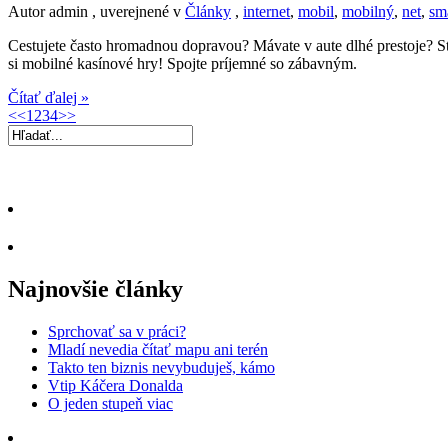
Autor admin , uverejnené v
Články
,
internet
,
mobil
,
mobilný
,
net
,
sm
Cestujete často hromadnou dopravou? Mávate v aute dlhé prestoje? S
si mobilné kasínové hry! Spojte príjemné so zábavným.
Čítať ďalej »
<<
1
2
3
4
>>
Najnovšie články
Sprchovať sa v práci?
Mladí nevedia čítať mapu ani terén
Takto ten biznis nevybuduješ, kámo
Vtip Káčera Donalda
O jeden stupeň viac