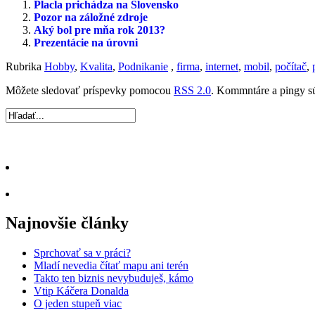
Placla prichádza na Slovensko
Pozor na záložné zdroje
Aký bol pre mňa rok 2013?
Prezentácie na úrovni
Rubrika
Hobby
,
Kvalita
,
Podnikanie
,
firma
,
internet
,
mobil
,
počítač
,
Môžete sledovať príspevky pomocou
RSS 2.0
. Kommntáre a pingy s
Najnovšie články
Sprchovať sa v práci?
Mladí nevedia čítať mapu ani terén
Takto ten biznis nevybuduješ, kámo
Vtip Káčera Donalda
O jeden stupeň viac