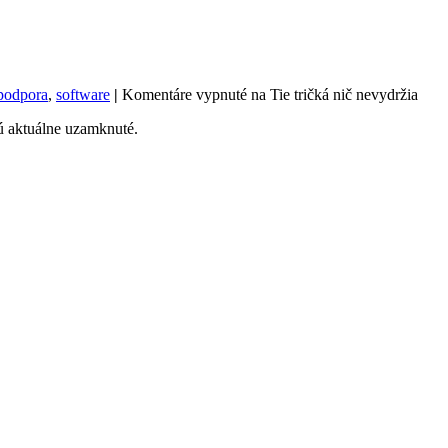
podpora
,
software
|
Komentáre vypnuté
na Tie tričká nič nevydržia
ú aktuálne uzamknuté.