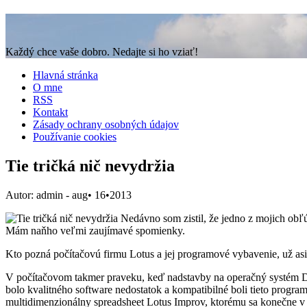
Každý chce vaše dobro. Nedajte si ho vziať!
Hlavná stránka
O mne
RSS
Kontakt
Zásady ochrany osobných údajov
Používanie cookies
Tie tričká nič nevydržia
Autor: admin
- aug• 16•2013
Nedávno som zistil, že jedno z mojich obľú
Mám naňho veľmi zaujímavé spomienky.
Kto pozná počítačovú firmu Lotus a jej programové vybavenie, už asi
V počítačovom takmer praveku, keď nadstavby na operačný systém DO
bolo kvalitného software nedostatok a kompatibilné boli tieto program
multidimenzionálny spreadsheet Lotus Improv, ktorému sa konečne v 