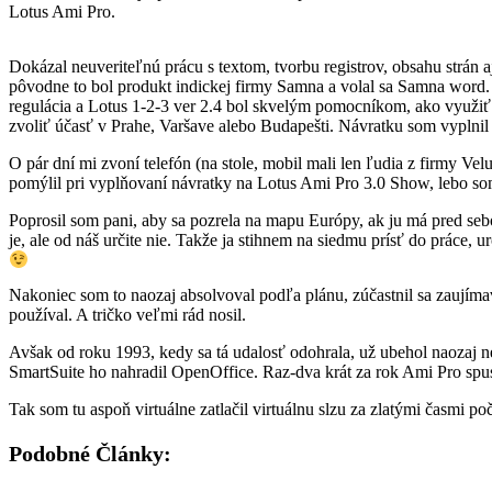
Lotus Ami Pro.
Dokázal neuveriteľnú prácu s textom, tvorbu registrov, obsahu strán a
pôvodne to bol produkt indickej firmy Samna a volal sa Samna word. 
regulácia a Lotus 1-2-3 ver 2.4 bol skvelým pomocníkom, ako využiť l
zvoliť účasť v Prahe, Varšave alebo Budapešti. Návratku som vyplnil a
O pár dní mi zvoní telefón (na stole, mobil mali len ľudia z firmy V
pomýlil pri vyplňovaní návratky na Lotus Ami Pro 3.0 Show, lebo so
Poprosil som pani, aby sa pozrela na mapu Európy, ak ju má pred seb
je, ale od náš určite nie. Takže ja stihnem na siedmu prísť do práce
Nakoniec som to naozaj absolvoval podľa plánu, zúčastnil sa zaujímave
používal. A tričko veľmi rád nosil.
Avšak od roku 1993, kedy sa tá udalosť odohrala, už ubehol naozaj n
SmartSuite ho nahradil OpenOffice. Raz-dva krát za rok Ami Pro spust
Tak som tu aspoň virtuálne zatlačil virtuálnu slzu za zlatými časmi po
Podobné Články: