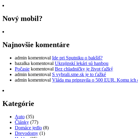
Nový mobil?
Najnovšie komentáre
admin
komentoval
Ide pri Sputniku o bakšiš?
bazalka
komentoval
Ukrajinskí lekári sú hanbou
Počasie
komentoval
Bez chladničky je život ťažký
admin
komentoval
S vybrali.sme.sk je to ťažké
admin
komentoval
Vláda ma pripravila o 500 EUR. Komu ich 
Kategórie
Auto
(35)
Články
(77)
Domáce jedlo
(8)
Drevodomy
(1)