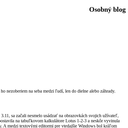
Osobný blog
ho nezoberiem na seba medzi ľudí, len do dielne alebo záhrady.
.11, sa začali nesmelo usádzať na obrazovkách svojich užívateľ,
 postavila na tabuľkovom kalkulátore Lotus 1-2-3 a neskôr vyvinula
y. A medzi textovými editormi pre vtedajšie Windows bol kráľom