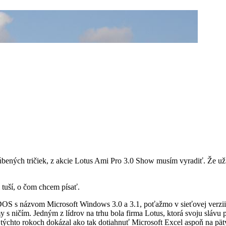
bených tričiek, z akcie Lotus Ami Pro 3.0 Show musím vyradiť. Že už 
 tuší, o čom chcem písať.
S s názvom Microsoft Windows 3.0 a 3.1, poťažmo v sieťovej verzii 3
y s ničím. Jedným z lídrov na trhu bola firma Lotus, ktorá svoju slávu
týchto rokoch dokázal ako tak dotiahnuť Microsoft Excel aspoň na pät