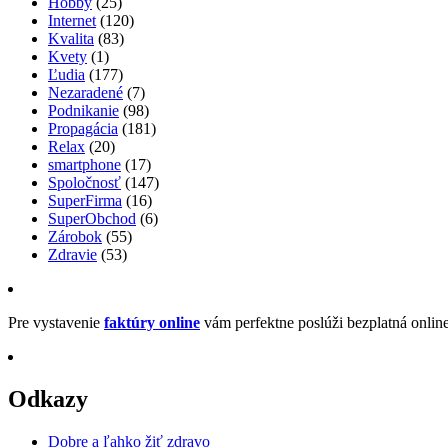
Hobby
(25)
Internet
(120)
Kvalita
(83)
Kvety
(1)
Ľudia
(177)
Nezaradené
(7)
Podnikanie
(98)
Propagácia
(181)
Relax
(20)
smartphone
(17)
Spoločnosť
(147)
SuperFirma
(16)
SuperObchod
(6)
Zárobok
(55)
Zdravie
(53)
Pre vystavenie
faktúry online
vám perfektne poslúži bezplatná onlin
Odkazy
Dobre a ľahko žiť zdravo