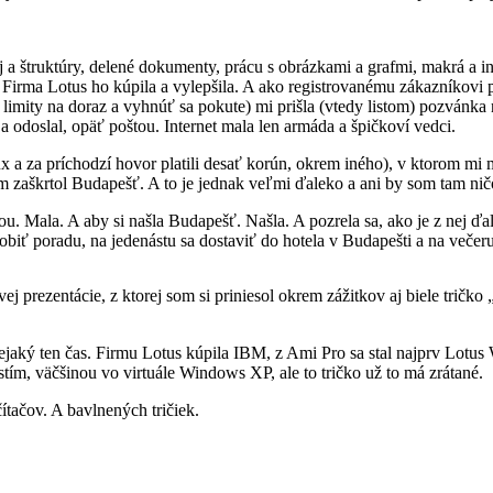
j a štruktúry, delené dokumenty, prácu s obrázkami a grafmi, makrá a i
Firma Lotus ho kúpila a vylepšila. A ako registrovanému zákazníkovi 
imity na doraz a vyhnúť sa pokute) mi prišla (vtedy listom) pozvánka 
 odoslal, opäť poštou. Internet mala len armáda a špičkoví vedci.
elux a za príchodzí hovor platili desať korún, okrem iného), v ktorom 
m zaškrtol Budapešť. A to je jednak veľmi ďaleko a ani by som tam n
ou. Mala. A aby si našla Budapešť. Našla. A pozrela sa, ako je z nej 
, urobiť poradu, na jedenástu sa dostaviť do hotela v Budapešti a na ve
j prezentácie, z ktorej som si priniesol okrem zážitkov aj biele tričk
ejaký ten čas. Firmu Lotus kúpila IBM, z Ami Pro sa stal najprv Lotus
ím, väčšinou vo virtuále Windows XP, ale to tričko už to má zrátané.
čítačov. A bavlnených tričiek.