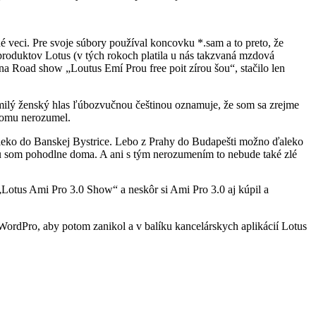
né veci. Pre svoje súbory používal koncovku *.sam a to preto, že
produktov Lotus (v tých rokoch platila u nás takzvaná mzdová
na Road show „Loutus Emí Prou free poit zírou šou“, stačilo len
mi milý ženský hlas ľúbozvučnou češtinou oznamuje, že som sa zrejme
ičomu nerozumel.
ďaleko do Banskej Bystrice. Lebo z Prahy do Budapešti možno ďaleko
čeru som pohodlne doma. A ani s tým nerozumením to nebude také zlé
o „Lotus Ami Pro 3.0 Show“ a neskôr si Ami Pro 3.0 aj kúpil a
 WordPro, aby potom zanikol a v balíku kancelárskych aplikácií Lotus