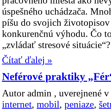
pracovného miesta ako nev
úspešného uchádzača. Mnohí
píšu do svojich životopisov
konkurenčnú výhodu. Čo to
„zvládať stresové situácie“?
Čítať ďalej »
Neférové praktiky „Fér
Autor admin , uverejnené 
internet
,
mobil
,
peniaze
,
šet