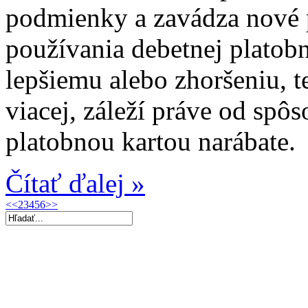
podmienky a zavádza nové 
používania debetnej platobn
lepšiemu alebo zhoršeniu, t
viacej, záleží práve od spô
platobnou kartou narábate.
Čítať ďalej »
<<
2
3
4
5
6
>>