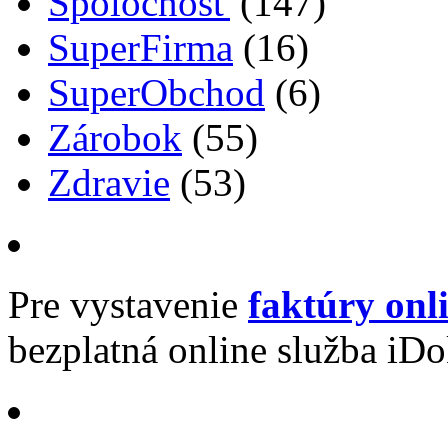
Spoločnosť
(147)
SuperFirma
(16)
SuperObchod
(6)
Zárobok
(55)
Zdravie
(53)
Pre vystavenie
faktúry onl
bezplatná online služba iDo