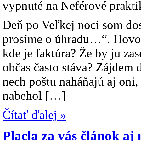
vypnuté
na Neférové prakti
Deň po Veľkej noci som do
prosíme o úhradu…“. Hovorí
kde je faktúra? Že by ju zas
občas často stáva? Zájdem d
nech poštu naháňajú aj oni,
nabehol […]
Čítať ďalej »
Placla za vás článok aj 