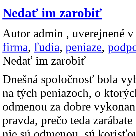
Nedať im zarobiť
Autor admin , uverejnené 
firma
,
ľudia
,
peniaze
,
podpo
Nedať im zarobiť
Dnešná spoločnosť bola vy
na tých peniazoch, o ktorýc
odmenou za dobre vykonanú
pravda, prečo teda zarábate
nie sú odmenou, sú korisťou