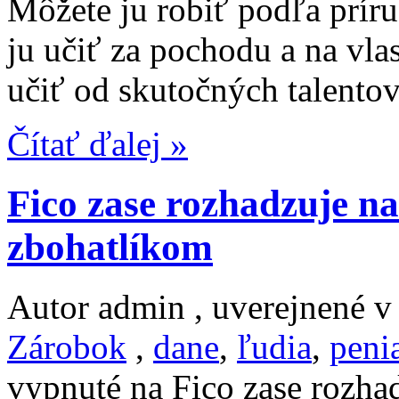
Môžete ju robiť podľa príru
ju učiť za pochodu a na vl
učiť od skutočných talentov
Čítať ďalej »
Fico zase rozhadzuje n
zbohatlíkom
Autor admin , uverejnené 
Zárobok
,
dane
,
ľudia
,
peni
vypnuté
na Fico zase rozha