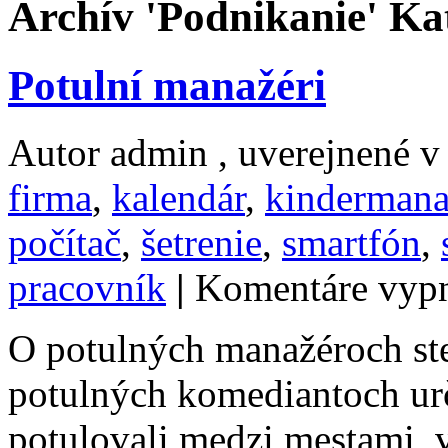
Archív 'Podnikanie' Ka
Potulní manažéri
Autor admin , uverejnené 
firma
,
kalendár
,
kinderman
počítač
,
šetrenie
,
smartfón
,
pracovník
|
Komentáre vyp
O potulných manažéroch ste 
potulných komediantoch urč
potulovali medzi mestami, v