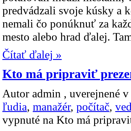
predvádzali svoje kúsky a 
nemali čo ponúknuť za každ
mesto alebo hrad ďalej. Ta
Čítať ďalej »
Kto má pripraviť preze
Autor admin , uverejnené 
ľudia
,
manažér
,
počítač
,
ved
vypnuté
na Kto má pripravi