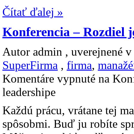
Čítať ďalej »
Konferencia – Rozdiel j
Autor admin , uverejnené 
SuperFirma
,
firma
,
manažé
Komentáre vypnuté
na Konf
leadershipe
Každú prácu, vrátane tej m
spôsobmi. Buď ju robíte spr