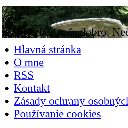
Každý chce vaše dobro. Neda
Hlavná stránka
O mne
RSS
Kontakt
Zásady ochrany osobnýc
Používanie cookies