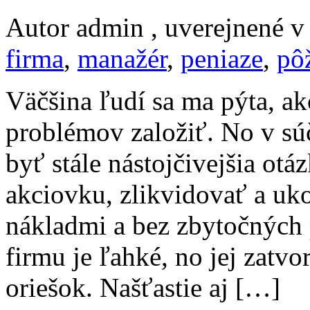
Autor admin , uverejnené 
firma
,
manažér
,
peniaze
,
pô
Väčšina ľudí sa ma pýta, a
problémov založiť. No v sú
byť stále nástojčivejšia otá
akciovku, zlikvidovať a uk
nákladmi a bez zbytočných p
firmu je ľahké, no jej zatv
oriešok. Našťastie aj […]