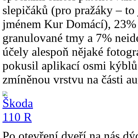
slepičáků (pro pražáky – to
jménem Kur Domácí), 23% 
granulované tmy a 7% neide
účely alespoň nějaké fotog
pokusil aplikací osmi kýbl
zmíněnou vrstvu na části aut
Po otevření dveří na nás d