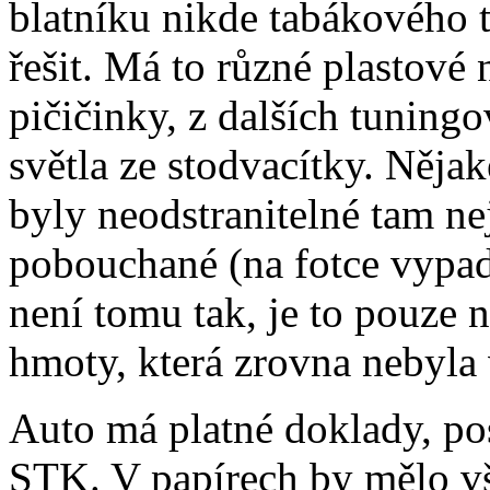
blatníku nikde tabákového 
řešit. Má to různé plastové 
pičičinky, z dalších tuning
světla ze stodvacítky. Nějak
byly neodstranitelné tam ne
pobouchané (na fotce vypad
není tomu tak, je to pouze
hmoty, která zrovna nebyla 
Auto má platné doklady, pos
STK. V papírech by mělo v