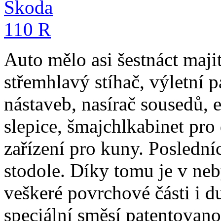
Auto mělo asi šestnáct maji
střemhlavý stíhač, výletní 
nástaveb, nasírač sousedů, 
slepice, šmajchlkabinet pro
zařízení pro kuny. Posledníc
stodole. Díky tomu je v ne
veškeré povrchové části i 
speciální směsí patentovan