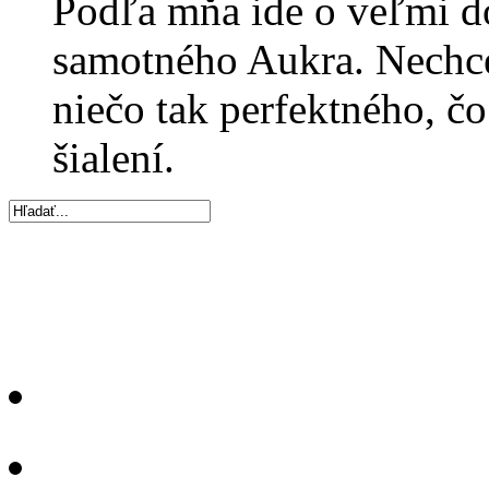
Podľa mňa ide o veľmi d
samotného Aukra. Nechce 
niečo tak perfektného, čo
šialení.