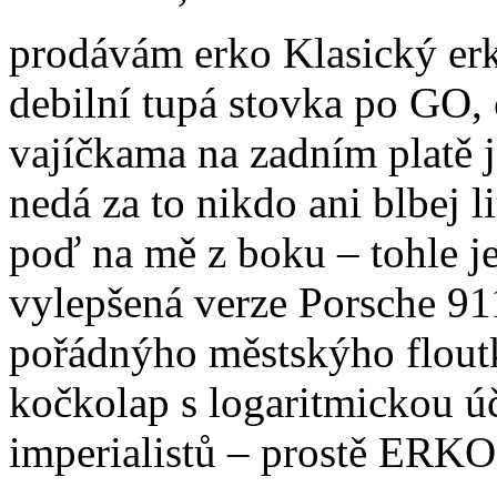
prodávám erko Klasický erko
debilní tupá stovka po GO,
vajíčkama na zadním platě j
nedá za to nikdo ani blbej li
poď na mě z boku – tohle j
vylepšená verze Porsche 91
pořádnýho městskýho floutk
kočkolap s logaritmickou úč
imperialistů – prostě ERKO 