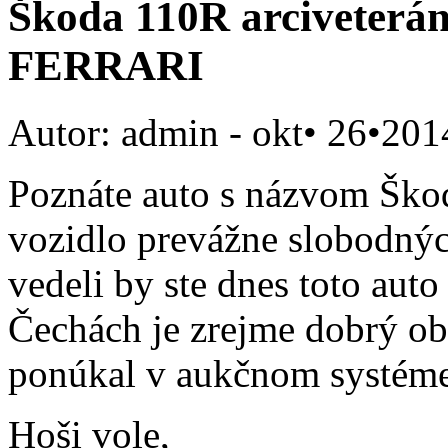
Škoda 110R arcivete
FERRARI
Autor: admin
- okt• 26•201
Poznáte auto s názvom Škod
vozidlo prevážne slobodný
vedeli by ste dnes toto auto
Čechách je zrejme dobrý o
ponúkal v aukčnom systém
Hoši vole,