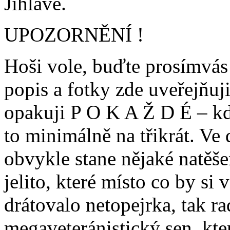
Jihlavě.
UPOZORNĚNÍ !
Hoši vole, buďte prosímvás
popis a fotky zde uveřejňuj
opakuji P O K A Ž D É – kd
to minimálně na třikrát. Ve
obvykle stane nějaké natěš
jelito, které místo co by s
drátovalo netopejrka, tak ra
megaveteránistický sen, kt