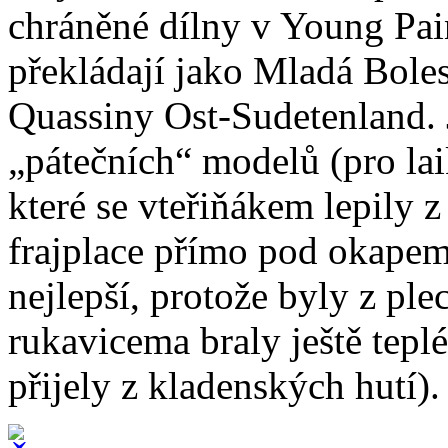
chráněné dílny v Young Pai
překládají jako Mladá Bolesl
Quassiny Ost-Sudetenland. 
„pátečních“ modelů (pro lai
které se vteřiňákem lepily z
frajplace přímo pod okapem
nejlepší, protože byly z ple
rukavicema braly ještě tepl
přijely z kladenských hutí).