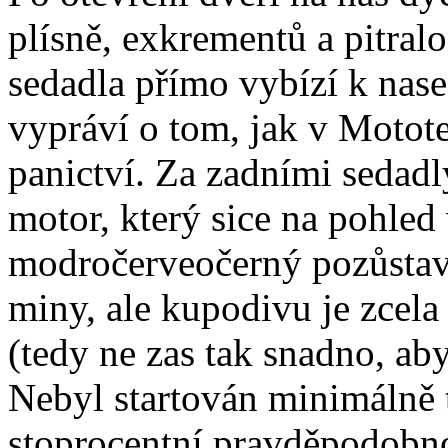
plísně, exkrementů a pitra
sedadla přímo vybízí k nase
vypráví o tom, jak v Motot
panictví. Za zadními sedad
motor, který sice na pohled
modročerveočerný pozůstav
miny, ale kupodivu je zcela
(tedy ne zas tak snadno, ab
Nebyl startován minimálně t
stoprocentní pravděpodobnos