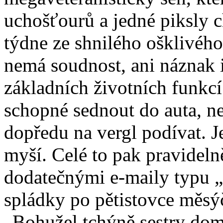
uchošťourů a jedné piksly 
týdne ze shnilého ošklivého
nemá soudnost, ani náznak i
základních životních funkcí 
schopné sednout do auta, neb
dopředu na vergl podívat. Je
myší. Celé to pak pravidel
dodatečnými e-maily typu „
spládky po pětistovce měsý
„Bohužel tchýně sestry do