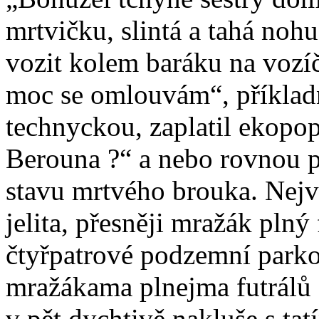
mrtvičku, slintá a tahá noh
vozit kolem baráku na vozíč
moc se omlouvám“, příkladně
technyckou, zaplatil ekopop
Berouna ?“ a nebo rovnou p
stavu mrtvého brouka. Největ
jelita, přesněji mražák plný 
čtyřpatrové podzemní park
mražákama plnejma futrálů 
v pět dychtivě nakluše s ta