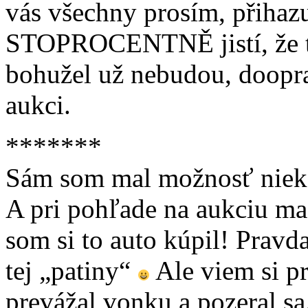
vás všechny prosím, přihazu
STOPROCENTNĚ jistí, že ten
bohužel už nebudou, doopra
aukci.
*******
Sám som mal možnosť nieko
A pri pohľade na aukciu ma
som si to auto kúpil! Pravd
tej „patiny“
Ale viem si pr
prevážal vonku a pozeral sa