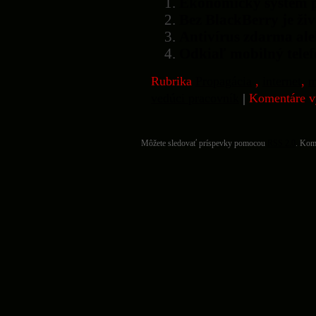
Ekonomický systém p
Bez BlackBerry je živ
Antivírus zdarma al
Odkiaľ mobilný telef
Rubrika
Propagácia
,
internet
,
m
vedúci pracovník
|
Komentáre v
Môžete sledovať príspevky pomocou
RSS 2.0
. Kom