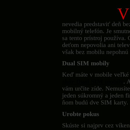
V
nevedia predstaviť deň be
mobilný telefón. Je smutné
sa tento prístroj používa.
deťom nepovolia ani telev
však bez mobilu nepohnú 
Dual SIM mobily
Keď máte v mobile veľké
skôr Dual SIM mobily
. 
vám určite zíde. Nemusíte
jeden súkromný a jeden fir
ňom budú dve SIM karty.
Urobte pokus
Skúste si najprv cez víke