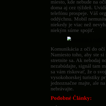
miesto, kde nebude na oči
doma aj cez týždeň. Uvidí
telefónu prospeje. Váš or
oddýchnu. Mobil nemusíte
niekedy je viac než nevyh
niekým súrne spojiť.
Komunikácia z očí do očí 
Namiesto toho, aby ste si 
stretnite sa. Ak nebodaj n
nezabúdajte, signál tam ma
sa vám riskovať, že o svoj
vysokohorskej turistiky p
jednoznačne majte, ale na
nebrávajte.
Podobné Články: