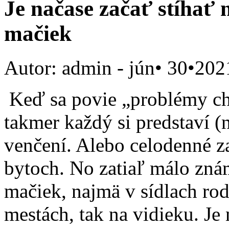
Je načase začať stíhať
mačiek
Autor: admin
- jún• 30•202
Keď sa povie „problémy ch
takmer každý si predstaví (
venčení. Alebo celodenné za
bytoch. No zatiaľ málo znám
mačiek, najmä v sídlach ro
mestách, tak na vidieku. Je 