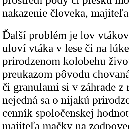
nakazenie človeka, majiteľ
Ďalší problém je lov vtáko
uloví vtáka v lese či na lú
prirodzenom kolobehu život
preukazom pôvodu chovaná
či granulami si v záhrade z 
nejedná sa o nijakú prirodz
cenník spoločenskej hodnoty
majiteľa mačky na zodpoved