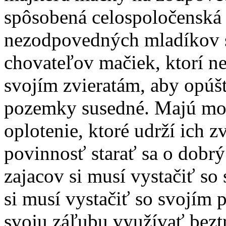
spôsobená celospoločenská 
nezodpovedných mladíkov s
chovateľov mačiek, ktorí ne
svojím zvieratám, aby opúšť
pozemky susedné. Majú mo
oplotenie, ktoré udrží ich 
povinnosť starať sa o dobrý
zajacov si musí vystačiť s
si musí vystačiť so svojím
svoju záľubu využívať bezt