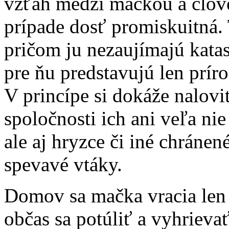
vzťah medzi mačkou a člov
prípade dosť promiskuitná. 
pričom ju nezaujímajú kata
pre ňu predstavujú len prír
V princípe si dokáže nalovi
spoločnosti ich ani veľa nie
ale aj hryzce či iné chránen
spevavé vtáky.
Domov sa mačka vracia len k
občas sa potúliť a vyhrievať