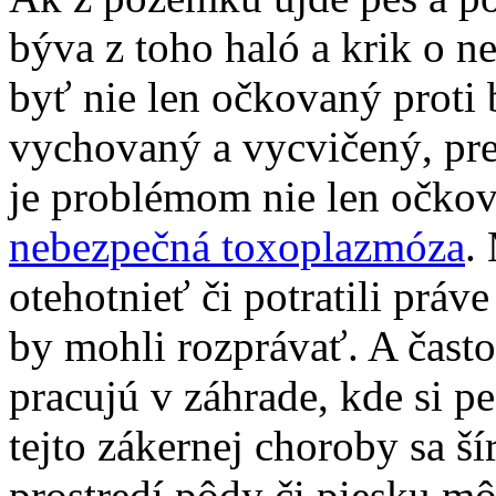
býva z toho haló a krik o n
byť nie len očkovaný proti 
vychovaný a vycvičený, pret
je problémom nie len očkova
nebezpečná toxoplazmóza
.
otehotnieť či potratili prá
by mohli rozprávať. A čast
pracujú v záhrade, kde si p
tejto zákernej choroby sa š
prostredí pôdy či piesku môž