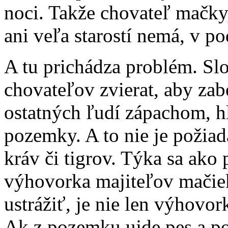
noci. Takže chovateľ mačky, 
ani veľa starostí nemá, v po
A tu prichádza problém. S
chovateľov zvierat, aby zab
ostatných ľudí zápachom, h
pozemky. A to nie je požiad
kráv či tigrov. Týka sa ako 
výhovorka majiteľov mačiek
ustrážiť, je nie len výhovor
Ak z pozemku ujde pes a p