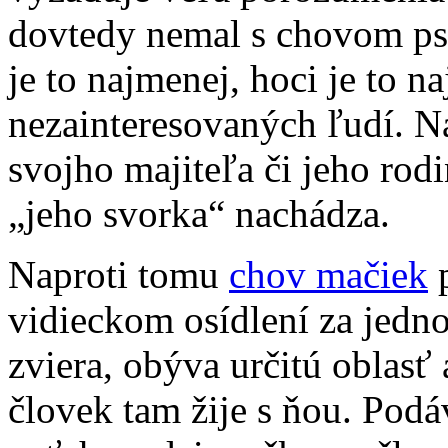
dovtedy nemal s chovom ps
je to najmenej, hoci je to n
nezainteresovaných ľudí. N
svojho majiteľa či jeho rod
„jeho svorka“ nachádza.
Naproti tomu
chov mačiek
p
vidieckom osídlení za jedno
zviera, obýva určitú oblasť 
človek tam žije s ňou. Po