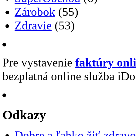
Zárobok
(55)
Zdravie
(53)
Pre vystavenie
faktúry onl
bezplatná online služba iDo
Odkazy
Dobre a ľahko žiť zdravo