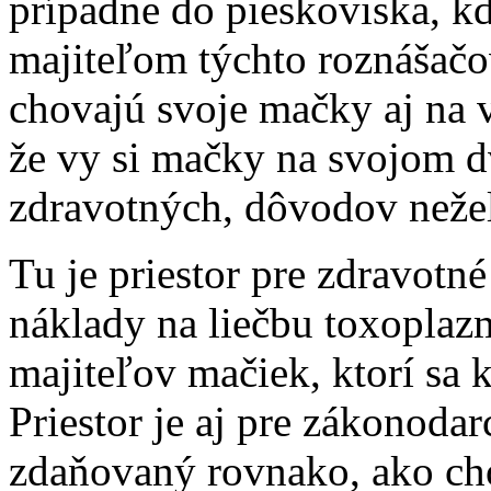
prípadne do pieskoviska, kd
majiteľom týchto roznášačo
chovajú svoje mačky aj na 
že vy si mačky na svojom dv
zdravotných, dôvodov nežel
Tu je priestor pre zdravotn
náklady na liečbu toxoplaz
majiteľov mačiek, ktorí sa
Priestor je aj pre zákonoda
zdaňovaný rovnako, ako cho