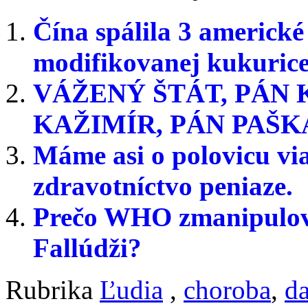
Čína spálila 3 americk
modifikovanej kukuric
VÁŽENÝ ŠTÁT, PÁN K
KAŽIMÍR, PÁN PAŠK
Máme asi o polovicu vi
zdravotníctvo peniaze.
Prečo WHO zmanipuloval
Fallúdži?
Rubrika
Ľudia
,
choroba
,
d