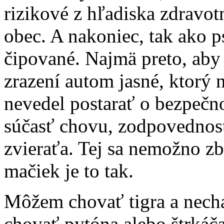
rizikové z hľadiska zdravot
obec. A nakoniec, tak ako 
čipované. Najmä preto, aby 
zrazení autom jasné, ktorý
nevedel postarať o bezpečno
súčasť chovu, zodpovednosť
zvieraťa. Tej sa nemožno z
mačiek je to tak.
Môžem chovať tigra a nech
chovať pytóna alebo štrkáča