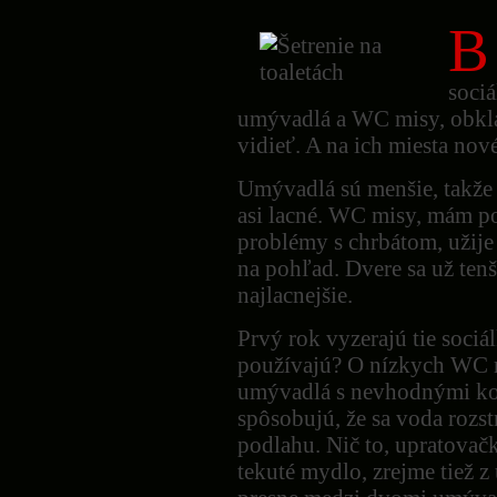
B
sociá
umývadlá a WC misy, obkl
vidieť. A na ich miesta nov
Umývadlá sú menšie, takže a
asi lacné. WC misy, mám po
problémy s chrbátom, užije
na pohľad. Dvere sa už tenši
najlacnejšie.
Prvý rok vyzerajú tie sociá
používajú? O nízkych WC m
umývadlá s nevhodnými ko
spôsobujú, že sa voda rozs
podlahu. Nič to, upratovač
tekuté mydlo, zrejme tiež z