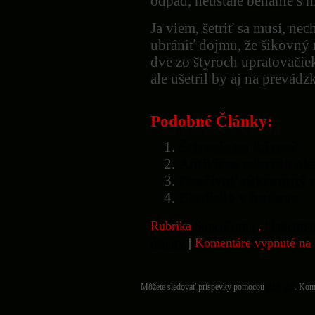
odpad, neustále behanie 
Ja viem, šetriť sa musí, nech
ubrániť dojmu, že šikovný 
dve zo štyroch upratovačie
ale ušetril by aj na prevád
Podobné Články:
Šetrenie na kúrení
Antivírus zdarma al
Používať súkromný m
Bludisko v budove
Rubrika
SuperFirma
,
kinderma
úspory
|
Komentáre vypnuté
na 
Môžete sledovať príspevky pomocou
RSS 2.0
. Kom