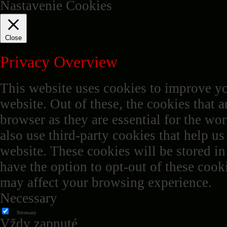
Nastavenie Cookies
Close
Privacy Overview
This website uses cookies to improve y
website. Out of these, the cookies that a
browser as they are essential for the wor
also use third-party cookies that help u
website. These cookies will be stored i
have the option to opt-out of these cook
may affect your browsing experience.
Necessary
Necessary
Vždy zapnuté