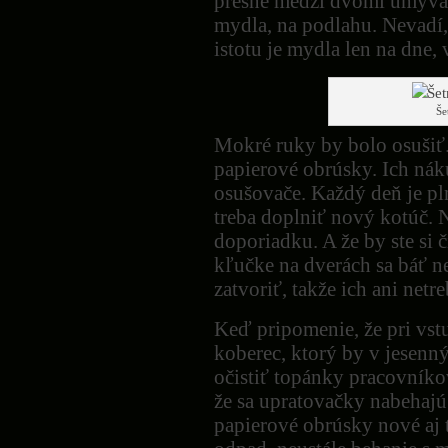
presne medzi dvomi umýva
mydla, na podlahu. Nevadí,
istotu je mydla len na dne, 
Še
Mokré ruky by bolo osušiť.
papierové obrúsky. Ich náku
osušovače. Každý deň je pl
treba doplniť nový kotúč. 
doporiadku. A že by ste si č
kľučke na dverách sa báť n
zatvoriť, takže ich ani netr
Keď pripomenie, že pri vstu
koberec, ktorý by v jesen
očistiť topánky pracovníkov
že sa upratovačky nabehajú 
papierové obrúsky nové aj t