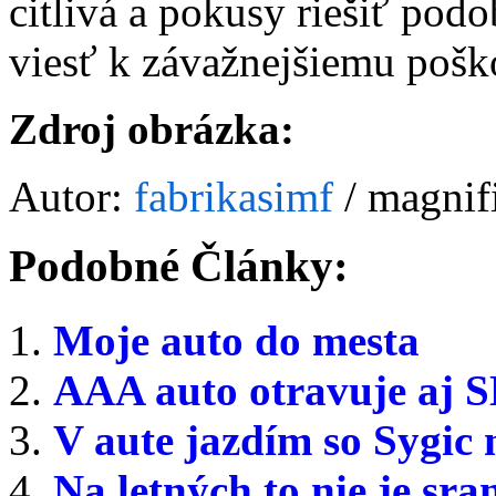
citlivá a pokusy riešiť po
viesť k závažnejšiemu poško
Zdroj obrázka:
Autor:
fabrikasimf
/
magnif
Podobné Články:
Moje auto do mesta
AAA auto otravuje aj 
V aute jazdím so Sygic 
Na letných to nie je sra