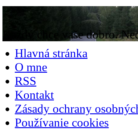
Každý chce vaše dobro. Neda
Hlavná stránka
O mne
RSS
Kontakt
Zásady ochrany osobnýc
Používanie cookies