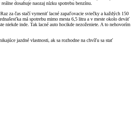
 reálne dosahuje naozaj nízku spotrebu benzínu.
. Raz za čas stačí vymeniť lacné zapaľovacie sviečky a každých 150
ednašesťka má spotrebu mimo mesta 6,5 litra a v meste okolo deväť
 ste niekde inde. Tak lacné auto hocikde nezoženiete. A to nehovorím
ikajúce jazdné vlastnosti, ak sa rozhodne na chvíľu sa stať