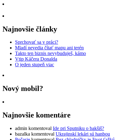
Najnovšie články
Sprchovať sa v práci?
Mladí nevedia čítať mapu ani terén
Takto ten biznis nevybuduješ, kámo
Vtip Káčera Donalda
O jeden stupeň viac
Nový mobil?
Najnovšie komentáre
admin
komentoval
Ide pri Sputniku o bakšiš?
bazalka
komentoval
Ukrajinskí lekári sú hanbou
Počasie
komentoval
Bez chladničky je život ťažký