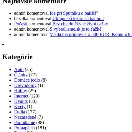
Najnovšie komentáre
admin
komentoval
Ide pri Sputniku o bakšiš?
bazalka
komentoval
Ukrajinskí lekári sú hanbou
Počasie
komentoval
Bez chladničky je život ťažký
admin
komentoval
S vybrali.sme.sk je to ťažké
admin
komentoval
Vláda ma pripravila o 500 EUR. Komu ich 
Kategórie
Auto
(35)
Články
(77)
Domáce jedlo
(8)
Drevodomy
(1)
Hobby
(25)
Internet
(120)
Kvalita
(83)
Kvety
(1)
Ľudia
(177)
Nezaradené
(7)
Podnikanie
(98)
Propagácia
(181)