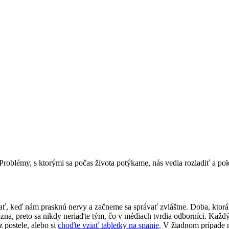
Problémy, s ktorými sa počas života potýkame, nás vedia rozladiť a pok
 keď nám prasknú nervy a začneme sa správať zvláštne. Doba, ktorá je 
ôzna, preto sa nikdy neriaďte tým, čo v médiach tvrdia odborníci. Každý
 postele, alebo si
choďte vziať tabletky na spanie
. V žiadnom prípade n