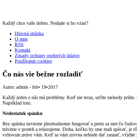
Každý chce vaše dobro. Nedajte si ho vziať!
Hlavná stránka
O mne
RSS
Kontakt
Zásady ochrany osobných údajov
Používanie cookies
Čo nás vie bežne rozladiť
Autor: admin
- feb• 19•2017
Každý jeden z nás má problémy. Keď nie teraz, určite niekedy prídu. 
Napríklad toto.
Nedostatok spánku
Bez spánku nevieme plnohodnotne fungovať a preto sa niet čo čudovať,
trávime v posteli a relaxujeme. Doba, koľko by sme mali spávať, je r
vyhovuje práve vám. Keď sa vám zrovna nebude dať zaspať, výjdite z