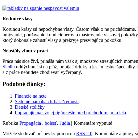
Rednúce vlasy
Korunou krásy sú nepochybne vlasy. Časom však o ne prichádzame. Nie
umývanie, používanie kondicionérov a masírovanie vlasovej pokožky
ktorý dokonale zahustí vlasy a prekryje presvitajúcu pokožku.
Neustály zhon v práci
Práca nás síce živí, prináša nám však aj množstvo stresujúcich mome
Sicíliu
oddýchnuť si na pláž, popíjať drinky a jesť miestne špeciality
a z práce nebudete chodievať vyčerpaný.
Podobné články:
Financie na nete
Sedenie namáha chrbát. Nemusí.
Detské stoličky
Popracujte na svojej figúre ešte pred príchodom jari a leta
na
Rubrika
Propagácia
,
bolesť
,
ľudia
|
Komentáre vypnuté
Čo
Môžete sledovať príspevky pomocou
RSS 2.0
. Kommntáre a pingy s
nás