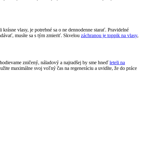
 krásne vlasy, je potrebné sa o ne dennodenne starať. Pravidelné
dávať, musíte sa s tým zmieriť. Skvelou
záchranou je toppik na vlasy
,
v chodievame zničený, náladový a najradšej by sme hneď
leteli na
yužite maximálne svoj voľný čas na regeneráciu a uvidíte, že do práce