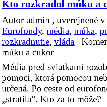
Kto rozkradol múku a 
Autor admin , uverejnené 
Eurofondy
,
média
,
múka
,
p
rozkradnutie
,
vláda
|
Komen
múku a cukor
Média pred sviatkami rozob
pomoci, ktorá pomocou nebo
určená. Po ceste od eurofo
„stratila“. Kto za to môže?