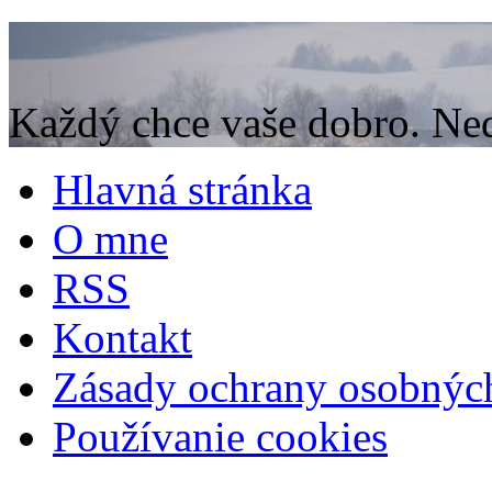
Každý chce vaše dobro. Neda
Hlavná stránka
O mne
RSS
Kontakt
Zásady ochrany osobnýc
Používanie cookies