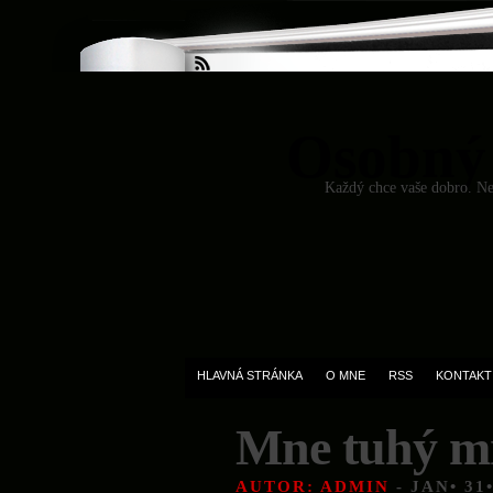
Osobný
Každý chce vaše dobro. Ned
HLAVNÁ STRÁNKA
O MNE
RSS
KONTAKT
Mne tuhý m
AUTOR: ADMIN
- JAN• 31