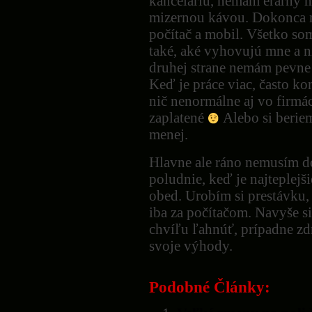
kanceláriu, nemám erárny m
mizernou kávou. Dokonca 
počítač a mobil. Všetko so
také, aké vyhovujú mne a n
druhej strane nemám pevne
Keď je práce viac, často kon
nič nenormálne aj vo firmá
zaplatené
Alebo si berie
menej.
Hlavne ale ráno nemusím d
poludnie, keď je najteplejši
obed. Urobím si prestávku,
iba za počítačom. Navyše 
chvíľu ľahnúť, prípadne zd
svoje výhody.
Podobné Články: