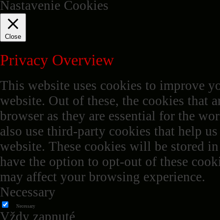
Nastavenie Cookies
Close
Privacy Overview
This website uses cookies to improve y
website. Out of these, the cookies that a
browser as they are essential for the wor
also use third-party cookies that help u
website. These cookies will be stored i
have the option to opt-out of these cook
may affect your browsing experience.
Necessary
Necessary
Vždy zapnuté