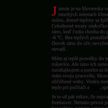
J
anuár je na Slovensku v
mnohých miestach klesa
nulou, denné teploty sa šplh
Celodenné mrazy niekoľko 
ráno, keď ľudia chodia do p
-6 °C. Bez teplých ponožiek
človek ráno do ulíc nevybe
nevadí.
Mám aj teplé ponožky do t
rukavice. Ale ráno ich nen
naraňajkujem a pustím sa d
mám svoju pracovňu. Skont
obľúbené weby. Vonku mrzne
teple pri počítači a
káve
, s
Je to už pár rokov, čo nep
freelancer. Nemám pevnú 