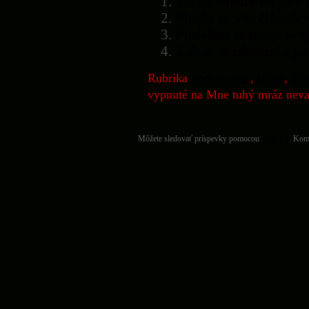
Veľké zmeny na poli
Placla za vás článok 
Posielate zoznam svo
Zákaz mailovania po
Rubrika
Podnikanie
,
firma
,
int
vypnuté
na Mne tuhý mráz neva
Môžete sledovať príspevky pomocou
RSS 2.0
. Kom