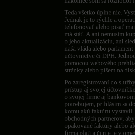
nakoniec som sa rozhodol t
Teda všetko úplne nie. Vyst
Jednak je to rýchle a oper
telefonovať alebo písať mai
má stáť. A ani nemusím kup
o jeho aktualizáciu, ani sle
naša vláda alebo parlament
účtovníctve či DPH. Jedn
pomocou webového prehliad
stránky alebo píšem na disk
Po zaregistrovaní do služb
prístup aj svojej účtovníčk
o svojej firme aj bankovom
potrebujem, prihlásim sa d
komu akú faktúru vystavil
obchodných partnerov, ab
opakované faktúry alebo al
firma platí a či nie je v om