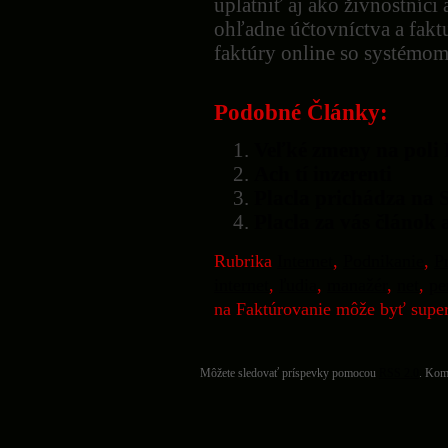
uplatniť aj ako živnostníci
ohľadne účtovníctva a fakt
faktúry online so systémo
Podobné Články:
Veľké zmeny na poli
Ach tí inzerenti
Placla prichádza na 
Placla za vás článok 
Rubrika
Internet
,
Podnikanie
,
P
internet
,
ľudia
,
manažér
,
net
,
pe
na Faktúrovanie môže byť supe
Môžete sledovať príspevky pomocou
RSS 2.0
. Kom