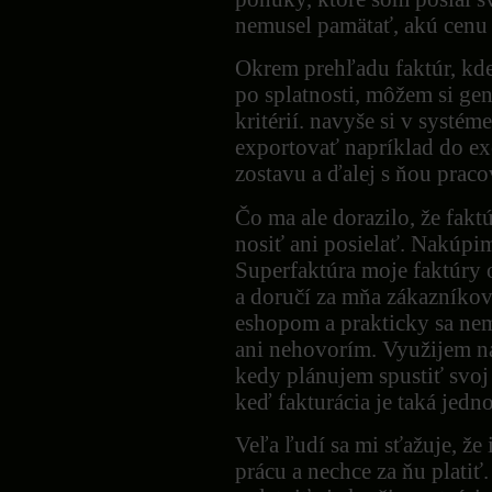
nemusel pamätať, akú cenu
Okrem prehľadu faktúr, kde
po splatnosti, môžem si ge
kritérií. navyše si v systé
exportovať napríklad do ex
zostavu a ďalej s ňou pracov
Čo ma ale dorazilo, že fa
nosiť ani posielať. Nakúpi
Superfaktúra moje faktúry on
a doručí za mňa zákazníkov
eshopom a prakticky sa nemu
ani nehovorím. Využijem na
kedy plánujem spustiť svoj
keď fakturácia je taká jedn
Veľa ľudí sa mi sťažuje, že 
prácu a nechce za ňu platiť.