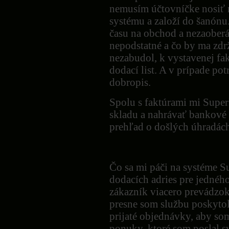
nemusím účtovníčke nosiť na
systému a založí do šanónu.
času na obchod a nezaoberá
nepodstatné a čo by ma zdr
nezabudol, k vystavenej fa
dodací list. A v prípade po
dobropis.
Spolu s faktúrami mi Super
skladu a nahrávať bankové
prehľad o došlých úhradách
Čo sa mi páči na systéme S
dodacích adries pre jedné
zákazník viacero prevádzok
presne som službu poskytol
prijaté objednávky, aby som
ponuky, ktoré som poslal s