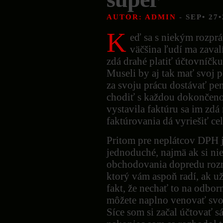
AUTOR: ADMIN
- SEP• 27
K
eď sa s niekým rozpr
väčšina ľudí ma zaval
zdá drahé platiť účtovníčku
Museli by aj tak mať svoj 
za svoju prácu dostávať pen
chodiť s každou dokončeno
vystavila faktúru sa im zdá
faktúrovania dá vyriešiť ce
Pritom pre neplátcov DPH j
jednoduché, najmä ak si ni
obchodovania dopredu rozmy
ktorý vám aspoň radí, ak už
fakt, že nechať to na odbor
môžete naplno venovať svoj
Síce som si začal účtovať s