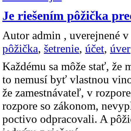
Je riešením pôžička pr
Autor admin , uverejnené 
pôžička
,
šetrenie
,
účet
,
úver
Každému sa môže stať, že m
to nemusí byť vlastnou vin
že zamestnávateľ, v rozpor
rozpore so zákonom, nevypla
poctivo odpracovali. A pôž