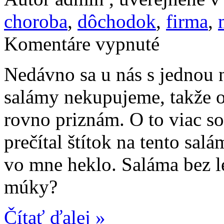
choroba
,
dôchodok
,
firma
,
na
Komentáre vypnuté
Bezlepkový
Nitran
Nedávno sa u nás s jednou 
salámy nekupujeme, takže o
rovno priznám. O to viac s
prečítal štítok na tento sal
vo mne heklo. Saláma bez 
múky?
Čítať ďalej »