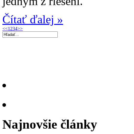
jedným z riešení.
Čítať ďalej »
<<
1
2
3
4
>>
Najnovšie články