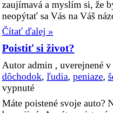
zaujímavá a myslím si, že b
VÁŽENÍ
PÁNI
POSLANCI!
neopýtať sa Vás na Váš náz
Čítať ďalej »
Poistiť si život?
Autor admin , uverejnené 
dôchodok
,
ľudia
,
peniaze
,
š
na
vypnuté
Poistiť
si
život?
Máte poistené svoje auto? 