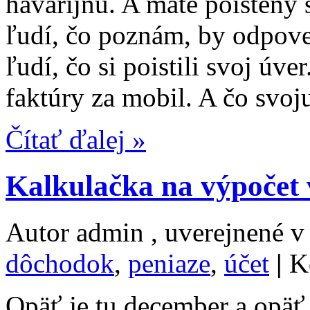
havarijnú. A máte poistený
ľudí, čo poznám, by odpov
ľudí, čo si poistili svoj úv
faktúry za mobil. A čo svoju
Čítať ďalej »
Kalkulačka na výpočet
Autor admin , uverejnené 
dôchodok
,
peniaze
,
účet
|
K
Opäť je tu december a opäť