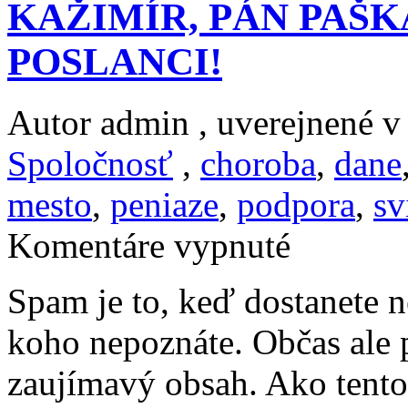
KAŽIMÍR, PÁN PAŠK
POSLANCI!
Autor admin , uverejnené 
Spoločnosť
,
choroba
,
dane
mesto
,
peniaze
,
podpora
,
sv
na
Komentáre vypnuté
VÁŽENÝ
ŠTÁT,
PÁN
Spam je to, keď dostanete 
KISKA,
PÁN
koho nepoznáte. Občas ale p
FICO,
PÁN
KAŽIMÍR,
zaujímavý obsah. Ako tento 
PÁN
PAŠKA,