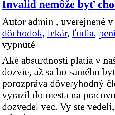
Invalid nemôže byť ch
Autor admin , uverejnené 
dôchodok
,
lekár
,
ľudia
,
pen
na
vypnuté
Invalid
nemôže
byť
Aké absurdnosti platia v na
chorý?
dozvie, až sa ho samého by
porozpráva dôveryhodný č
vyrazil do mesta na pracov
dozvedel vec. Vy ste vedeli