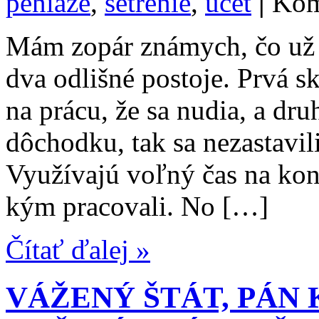
peniaze
,
šetrenie
,
účet
|
Kom
Mám zopár známych, čo už 
dva odlišné postoje. Prvá s
na prácu, že sa nudia, a dr
dôchodku, tak sa nezastavili
Využívajú voľný čas na koníč
kým pracovali. No […]
Čítať ďalej »
VÁŽENÝ ŠTÁT, PÁN K