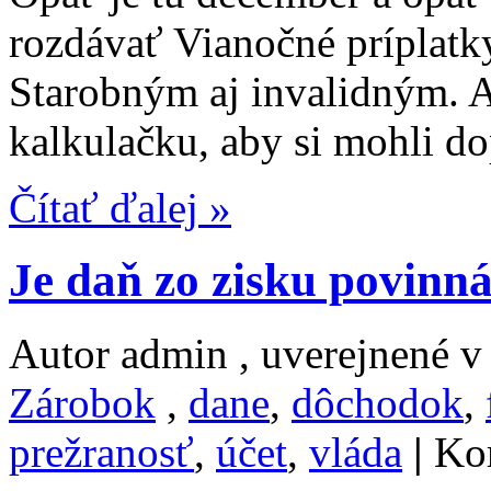
rozdávať Vianočné príplat
Starobným aj invalidným. 
kalkulačku, aby si mohli d
Čítať ďalej »
Je daň zo zisku povinn
Autor admin , uverejnené 
Zárobok
,
dane
,
dôchodok
,
prežranosť
,
účet
,
vláda
|
Ko