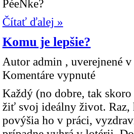
PéeNke?
Čítať ďalej »
Komu je lepšie?
Autor admin , uverejnené 
na
Komentáre vypnuté
Komu
je
lepšie?
Každý (no dobre, tak skoro 
žiť svoj ideálny život. Raz
povýšia ho v práci, vyzdrav
prípadne vyhrá v lotérii. Do